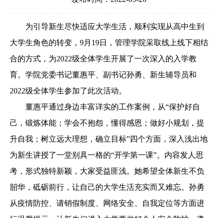
为引导新生尽快适应大学生活，
顺利
实现从高中生到
大学生角色的转变，
9月19日，
管理学院
采取线上线下相结
合的方式，为2022级全体学生开展了一次深入的
入学教
育。
学院党委书记董惠平、副书记孙勇、新生辅导员和
2022级全体学生参加了此次活动。
董惠平
通过
身边丰富详实的工作案例，从“
保护好自
己
，
锻炼体能
；学
会不抱怨，懂得感恩
；
做好
小规划
，提
升自我
；
树立远大理想，确立目标
”四个方面，深入浅出地
为新生讲授了一堂别具一格的“开学第一课”。内容发人思
考，形式独特新颖，大家受益匪浅。她
希望全体新生
不负
韶华，砥砺前行，让自己的大学生活
充实而又
难忘
。
孙勇
从疫情防控、请销假制度、网络安全、自我定位等方面进